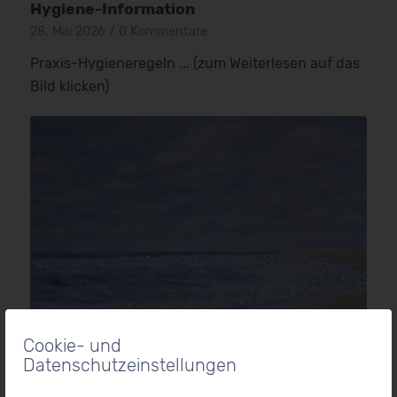
Hygiene-Information
28. Mai 2026
/
0 Kommentare
Praxis-Hygieneregeln ... (zum Weiterlesen auf das
Bild klicken)
Cookie- und
Datenschutzeinstellungen