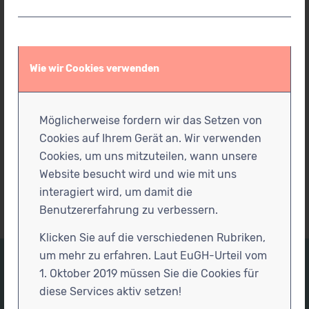
… gemeinsame Naturerlebnisse sind oft
eine wertvolle Unterstützung im
therapeutischen Prozess …
28. Mai 2026
/
0 Kommentare
Wie wir Cookies verwenden
... ich freue ich mich darauf, die Kinder spielerisch
zu begleiten und ihre Entwicklung zu fördern – sei
es durch Übungen zur Verbesserung der Motorik,
Möglicherweise fordern wir das Setzen von
der Beweglichkeit oder durch eine gezielte
Cookies auf Ihrem Gerät an. Wir verwenden
Stärkung von Kraft und Ausdauer...
Cookies, um uns mitzuteilen, wann unsere
Website besucht wird und wie mit uns
interagiert wird, um damit die
Benutzererfahrung zu verbessern.
Klicken Sie auf die verschiedenen Rubriken,
um mehr zu erfahren. Laut EuGH-Urteil vom
1. Oktober 2019 müssen Sie die Cookies für
Praxisadresse
diese Services aktiv setzen!