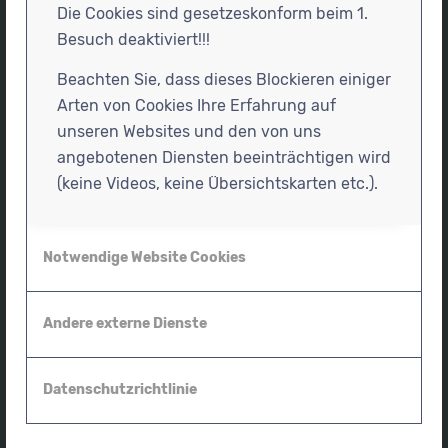
Physiotherapiepraxis für Säuglinge, Kinder und
Die Cookies sind gesetzeskonform beim 1.
Jugendliche
Besuch deaktiviert!!!
Störtebeker Str. 31
Beachten Sie, dass dieses Blockieren einiger
18528 Bergen
Arten von Cookies Ihre Erfahrung auf
Tel.
016095830330
unseren Websites und den von uns
info@kinderphysiotherapie-ruegen.de
angebotenen Diensten beeinträchtigen wird
(keine Videos, keine Übersichtskarten etc.).
Notwendige Website Cookies
Öffnungszeiten
Montag – Donnerstag
Andere externe Dienste
08:00 – 18:00 Uhr
nach
Terminabsprache
.
Datenschutzrichtlinie
Formulare für die erste Behandlung zum
Download
hier