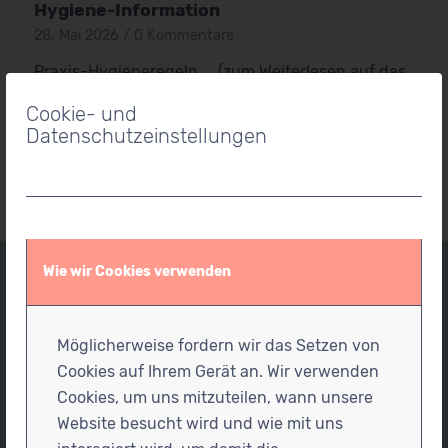
Hygiene-Information
28. Mai 2026
/
0 Kommentare
Praxis-Hygieneregeln ... (zum Weiterlesen auf das
Bild klicken)
Cookie- und
Datenschutzeinstellungen
Wie wir Cookies verwenden
Praxisadresse
Möglicherweise fordern wir das Setzen von
Physiotherapiepraxis für Säuglinge, Kinder und
Cookies auf Ihrem Gerät an. Wir verwenden
Jugendliche
Cookies, um uns mitzuteilen, wann unsere
Störtebeker Str. 31
Website besucht wird und wie mit uns
18528 Bergen