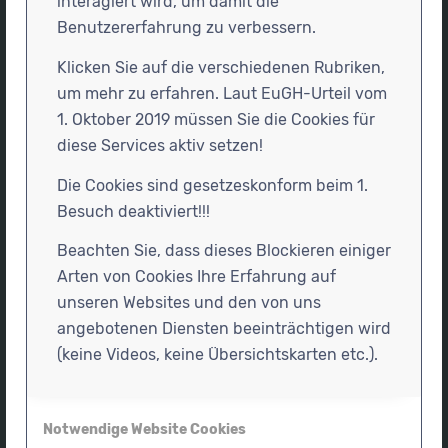
interagiert wird, um damit die
Tel.
016095830330
Benutzererfahrung zu verbessern.
info@kinderphysiotherapie-ruegen.de
Klicken Sie auf die verschiedenen Rubriken,
um mehr zu erfahren. Laut EuGH-Urteil vom
1. Oktober 2019 müssen Sie die Cookies für
diese Services aktiv setzen!
Öffnungszeiten
Die Cookies sind gesetzeskonform beim 1.
Montag – Donnerstag
Besuch deaktiviert!!!
08:00 – 18:00 Uhr
Beachten Sie, dass dieses Blockieren einiger
nach
Terminabsprache
.
Arten von Cookies Ihre Erfahrung auf
Formulare für die erste Behandlung zum
unseren Websites und den von uns
Download
hier
angebotenen Diensten beeinträchtigen wird
(keine Videos, keine Übersichtskarten etc.).
Notwendige Website Cookies